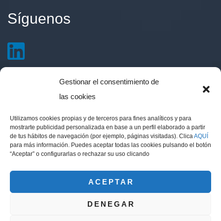
Síguenos
Gestionar el consentimiento de
Contacto
las cookies
Utilizamos cookies propias y de terceros para fines analíticos y para
Avd. 14 de Abril 51, local. 11510 Puerto Real,
mostrarte publicidad personalizada en base a un perfil elaborado a partir
de tus hábitos de navegación (por ejemplo, páginas visitadas). Clica
AQUÍ
Cádiz
para más información. Puedes aceptar todas las cookies pulsando el botón
info@eritea.es
“Aceptar” o configurarlas o rechazar su uso clicando
(+34) 856 211 442
ACEPTAR
DENEGAR