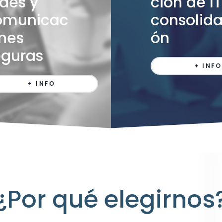
des y
ción de IT
omunicac
consolida
nes
ón
eguras
+ INFO
+ INFO
¿Por qué elegirnos