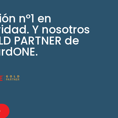
ión nº1 en
idad. Y nosotros
LD PARTNER de
rdONE.
D