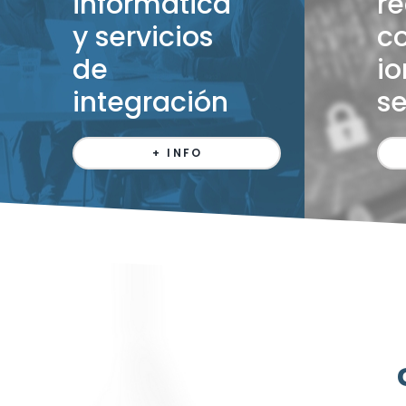
informática
re
y servicios
c
de
io
integración
s
+ INFO