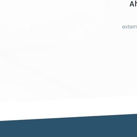
A
extern