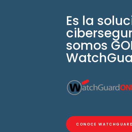
Es la soluc
cibersegur
somos GO
WatchGua
CONOCE WATCHGUAR