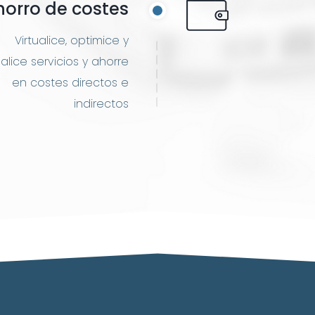
horro de costes
Virtualice, optimice y
alice servicios y ahorre
en costes directos e
indirectos