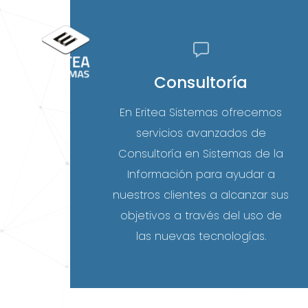
Consultoría
En Eritea Sistemas ofrecemos
servicios avanzados de
Consultoría en Sistemas de la
Información para ayudar a
nuestros clientes a alcanzar sus
objetivos a través del uso de
las nuevas tecnologías.