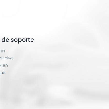
n de soporte
 de
er nivel
l en
que