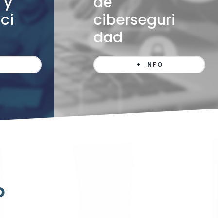
 y
de
ci
ciberseguri
dad
+ INFO
?