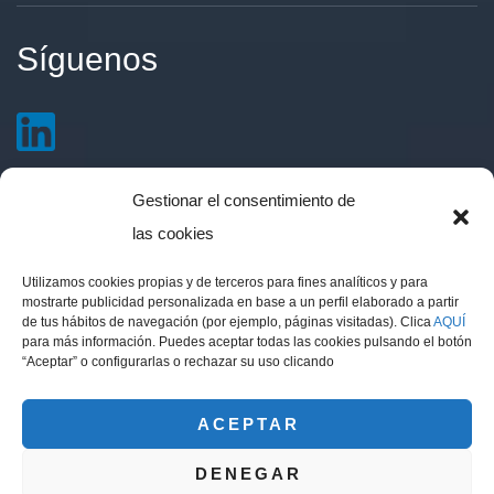
Síguenos
Gestionar el consentimiento de
Contacto
las cookies
Utilizamos cookies propias y de terceros para fines analíticos y para
Avd. 14 de Abril 51, local. 11510 Puerto Real,
mostrarte publicidad personalizada en base a un perfil elaborado a partir
de tus hábitos de navegación (por ejemplo, páginas visitadas). Clica
AQUÍ
Cádiz
para más información. Puedes aceptar todas las cookies pulsando el botón
info@eritea.es
“Aceptar” o configurarlas o rechazar su uso clicando
(+34) 856 211 442
ACEPTAR
DENEGAR