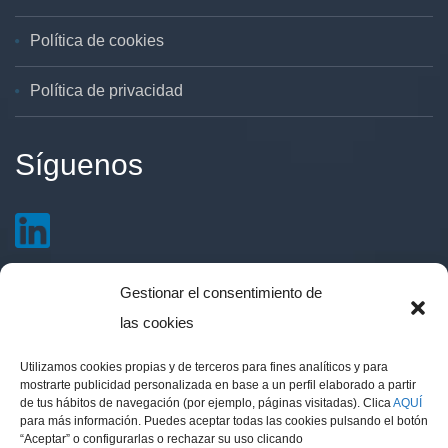
Política de cookies
Política de privacidad
Síguenos
Gestionar el consentimiento de
Contacto
las cookies
Utilizamos cookies propias y de terceros para fines analíticos y para
Avd. 14 de Abril 51, local. 11510 Puerto Real,
mostrarte publicidad personalizada en base a un perfil elaborado a partir
de tus hábitos de navegación (por ejemplo, páginas visitadas). Clica
AQUÍ
Cádiz
para más información. Puedes aceptar todas las cookies pulsando el botón
info@eritea.es
“Aceptar” o configurarlas o rechazar su uso clicando